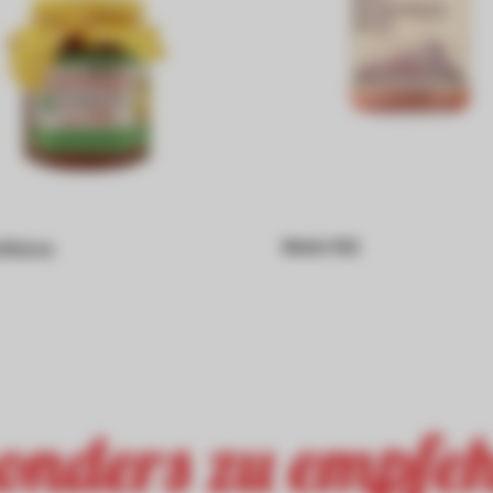
Wein 1112
fitüre
onders zu empfeh