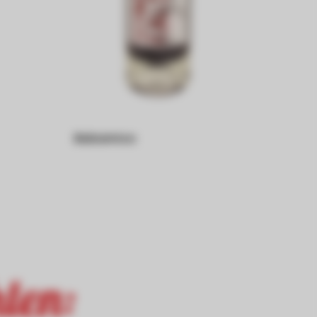
Balsamico
len: