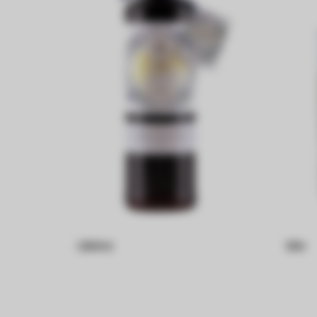
Liköre
Gin