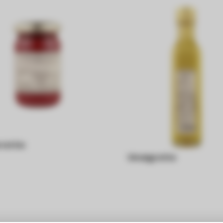
rettic
Vinaigrette