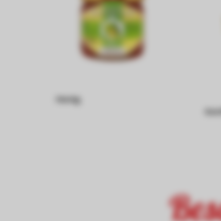
Honig
Kon
Bes