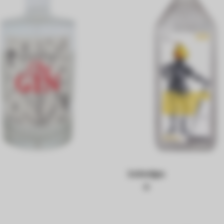
Schnäps
e