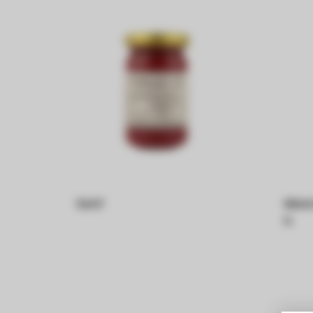
Senf
Meer
h